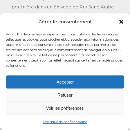
poulinière dans un élevage de Pur Sang Arabe
dans les Alpes de Haute Provence. Un cadre de
Gérer le consentement
vie idéal pour elle avec une vue imprenable sur
les massifs montagneux.
Pour offrir les meilleures expériences, nous utilisons des technologies
telles que les cookies pour stocker et/ou accéder aux informations des
appareils. Le fait de consentir à ces technologies nous permettra de
traiter des données telles que le comportement de navigation ou les ID
uniques sur ce site. Le fait de ne pas consentir ou de retirer son
consentement peut avoir un effet négatif sur certaines caractéristiques
et fonctions.
Accepter
Refuser
Voir les préférences
Ses origines :
Politique de confidentialité
Ouvrir la fiche de Jenouna d’Olt