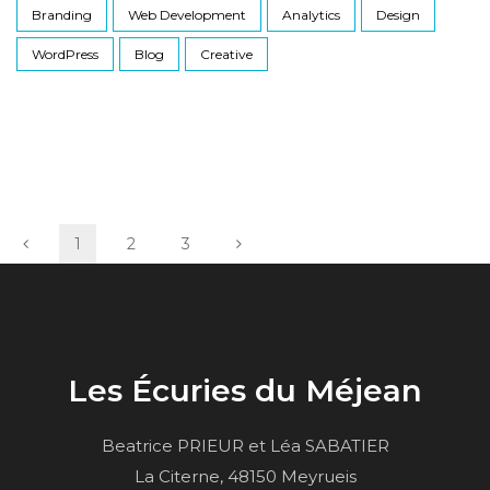
Branding
Web Development
Analytics
Design
WordPress
Blog
Creative
1
2
3
Les Écuries du Méjean
Beatrice PRIEUR et Léa SABATIER
La Citerne, 48150 Meyrueis