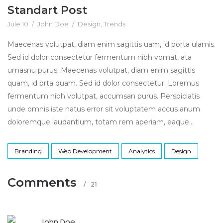
Standart Post
Jule 10
/
John Doe
/
Design
,
Trends
Maecenas volutpat, diam enim sagittis uam, id porta ulamis.
Sed id dolor consectetur fermentum nibh vomat, ata
umasnu purus. Maecenas volutpat, diam enim sagittis
quam, id prta quam. Sed id dolor consectetur. Loremus
fermentum nibh volutpat, accumsan purus. Perspiciatis
unde omnis iste natus error sit voluptatem accus anum
doloremque laudantium, totam rem aperiam, eaque...
Branding
Web Development
Analytics
Design
Comments
/
21
John Doe