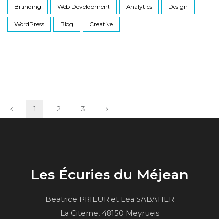
Branding
Web Development
Analytics
Design
WordPress
Blog
Creative
1
2
3
Les Écuries du Méjean
Beatrice PRIEUR et Léa SABATIER
La Citerne, 48150 Meyrueis