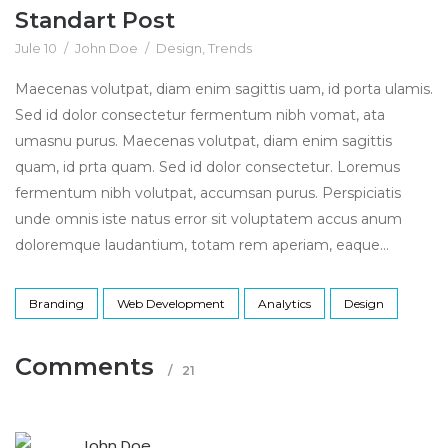
Standart Post
Jule 10
/
John Doe
/
Design
,
Trends
Maecenas volutpat, diam enim sagittis uam, id porta ulamis.
Sed id dolor consectetur fermentum nibh vomat, ata
umasnu purus. Maecenas volutpat, diam enim sagittis
quam, id prta quam. Sed id dolor consectetur. Loremus
fermentum nibh volutpat, accumsan purus. Perspiciatis
unde omnis iste natus error sit voluptatem accus anum
doloremque laudantium, totam rem aperiam, eaque...
Branding
Web Development
Analytics
Design
Comments
/
21
John Doe