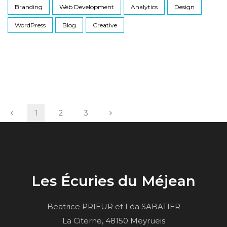
Branding
Web Development
Analytics
Design
WordPress
Blog
Creative
1
2
3
Les Écuries du Méjean
Beatrice PRIEUR et Léa SABATIER
La Citerne, 48150 Meyrueis