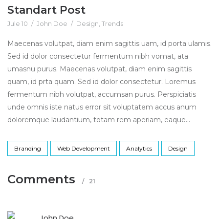
Standart Post
Jule 10
/
John Doe
/
Design
,
Trends
Maecenas volutpat, diam enim sagittis uam, id porta ulamis.
Sed id dolor consectetur fermentum nibh vomat, ata
umasnu purus. Maecenas volutpat, diam enim sagittis
quam, id prta quam. Sed id dolor consectetur. Loremus
fermentum nibh volutpat, accumsan purus. Perspiciatis
unde omnis iste natus error sit voluptatem accus anum
doloremque laudantium, totam rem aperiam, eaque...
Branding
Web Development
Analytics
Design
Comments
/
21
John Doe